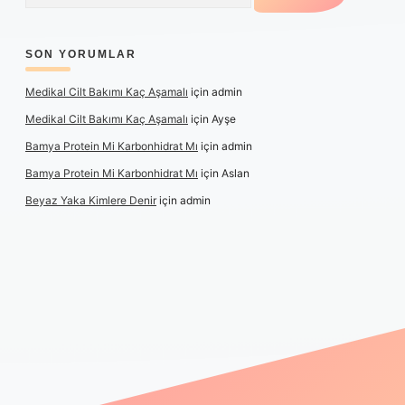
SON YORUMLAR
Medikal Cilt Bakımı Kaç Aşamalı
için
admin
Medikal Cilt Bakımı Kaç Aşamalı
için
Ayşe
Bamya Protein Mi Karbonhidrat Mı
için
admin
Bamya Protein Mi Karbonhidrat Mı
için
Aslan
Beyaz Yaka Kimlere Denir
için
admin
eni giriş