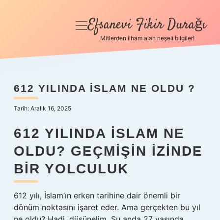
Efsanevi Fikir Durağı
menüyü
aç
Mitlerden ilham alan neşeli bilgiler!
Anasayfa
Gizlilik Politikası
612 YILINDA İSLAM NE OLDU ?
Yasal Uyarı
Tarih: Aralık 16, 2025
Hakkımızda
612 YILINDA İSLAM NE
OLDU? GEÇMIŞIN İZINDE
BIR YOLCULUK
612 yılı, İslam’ın erken tarihine dair önemli bir
dönüm noktasını işaret eder. Ama gerçekten bu yıl
ne oldu? Hadi, düşünelim. Şu anda 27 yaşında,