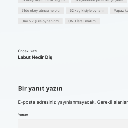
51de okey atınca ne olur
52 kaç kişiyle oynanır
Papaz kaç
Uno 5 kişi ile oynanır mı
UNO İsrail malı mı
Önceki Yazı
Labut Nedir Diş
Bir yanıt yazın
E-posta adresiniz yayınlanmayacak.
Gerekli alanla
Yorum