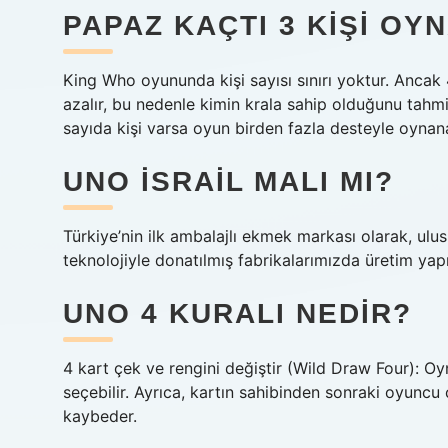
PAPAZ KAÇTI 3 KIŞI OYN
King Who oyununda kişi sayısı sınırı yoktur. Ancak 4-
azalır, bu nedenle kimin krala sahip olduğunu tahm
sayıda kişi varsa oyun birden fazla desteyle oynanab
UNO İSRAIL MALI MI?
Türkiye’nin ilk ambalajlı ekmek markası olarak, ulu
teknolojiyle donatılmış fabrikalarımızda üretim yap
UNO 4 KURALI NEDIR?
4 kart çek ve rengini değiştir (Wild Draw Four): O
seçebilir. Ayrıca, kartın sahibinden sonraki oyunc
kaybeder.