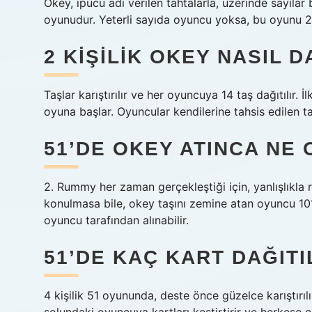
Okey, ipucu adı verilen tahtalarla, üzerinde sayıla
oyunudur. Yeterli sayıda oyuncu yoksa, bu oyunu 2 
2 KIŞILIK OKEY NASIL D
Taşlar karıştırılır ve her oyuncuya 14 taş dağıtılır. İ
oyuna başlar. Oyuncular kendilerine tahsis edilen taş
51’DE OKEY ATINCA NE
2. Rummy her zaman gerçekleştiği için, yanlışlıkla 
konulmasa bile, okey taşını zemine atan oyuncu 101 
oyuncu tarafından alınabilir.
51’DE KAÇ KART DAĞITI
4 kişilik 51 oyununda, deste önce güzelce karıştırıl