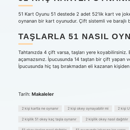
51 Kart Oyunu 51 destede 2 adet 52’lik kart ve joker
oynanan bir kart oyunudur. Çift sistemli ve barajlı 
TAŞLARLA 51 NASIL OY
Tahtanızda 4 çift varsa, taşları yere koyabilirsiniz. E
açamazsınız. İpucusunda 14 taştan bir çift yapan ve 
İpucusunda hiç taş bırakmadan eli kazanan kişiden
Tarih:
Makaleler
2 kişi kartla ne oynanır
2 kişi okey oynayabilir mi
2 kişi 
2 kişilik 51 okey kaç taşla oynanır
2 kişilik okey nasıl dağıtılır
51 okey taşları nasıl dağıtılır
51 oyununda joker ne işe yarar