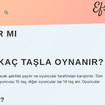
Ef
R MI
Y KAÇ TAŞLA OYNANIR?
k şekilde yayılır ve oyuncular tarafından karıştırılır. Tüm
​oyuncusu 15 taş, diğer oyuncular ise 14 taş alır. Oyuncular
R?