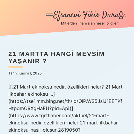
Efsanevi Fikir Durağı
menüyü
aç
Mitlerden ilham alan neşeli bilgiler!
Anasayfa
Gizlilik Politikası
21 MARTTA HANGI MEVSIM
YAŞANIR ?
Yasal Uyarı
Tarih: Kasım 1, 2025
Hakkımızda
[![21 Mart ekinoksu nedir, özellikleri neler? 21 Mart
ilkbahar ekinoksu …]
(https://tse1.mm.bing.net/th/id/OIP.WS5JsiJ1EETKf
HtpdmQ9XgHaEU?pid=Api)]
(https://www.tgrthaber.com/aktuel/21-mart-
ekinoksu-nedir-ozellikleri-neler-21-mart-ilkbahar-
ekinoksu-nasil-olusur-2819050?