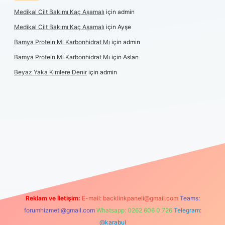
Medikal Cilt Bakımı Kaç Aşamalı
için
admin
Medikal Cilt Bakımı Kaç Aşamalı
için
Ayşe
Bamya Protein Mi Karbonhidrat Mı
için
admin
Bamya Protein Mi Karbonhidrat Mı
için
Aslan
Beyaz Yaka Kimlere Denir
için
admin
iş
Reklam ve İletişim:
E-mail:
backlinkpaneli@gmail.com
Teams:
forumhizmeti@gmail.com
Whatsapp: 0262 606 0 726
Telegram:
@karabul