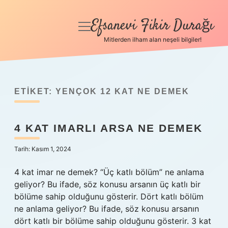
Efsanevi Fikir Durağı
menüyü
aç
Mitlerden ilham alan neşeli bilgiler!
Anasayfa
Gizlilik Politikası
ETIKET:
YENÇOK 12 KAT NE DEMEK
Yasal Uyarı
4 KAT IMARLI ARSA NE DEMEK
Hakkımızda
Tarih: Kasım 1, 2024
4 kat imar ne demek? “Üç katlı bölüm” ne anlama
geliyor? Bu ifade, söz konusu arsanın üç katlı bir
bölüme sahip olduğunu gösterir. Dört katlı bölüm
ne anlama geliyor? Bu ifade, söz konusu arsanın
dört katlı bir bölüme sahip olduğunu gösterir. 3 kat