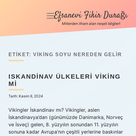
Efsanevi Fikir Durağı
menüyü
aç
Mitlerden ilham alan neşeli bilgiler!
Anasayfa
Gizlilik Politikası
ETIKET:
VIKING SOYU NEREDEN GELIR
Yasal Uyarı
ISKANDINAV ÜLKELERI VIKING
Hakkımızda
MI
Tarih: Kasım 9, 2024
Vikingler İskandinav mı? Vikingler, aslen
İskandinavya’dan (günümüzde Danimarka, Norveç
ve İsveç) gelen, 8. yüzyılın sonundan 11. yüzyılın
sonuna kadar Avrupa’nın çeşitli yerlerine baskınlar