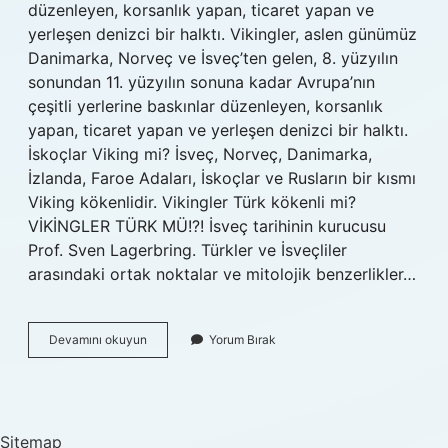
düzenleyen, korsanlık yapan, ticaret yapan ve
yerleşen denizci bir halktı. Vikingler, aslen günümüz
Danimarka, Norveç ve İsveç’ten gelen, 8. yüzyılın
sonundan 11. yüzyılın sonuna kadar Avrupa’nın
çeşitli yerlerine baskınlar düzenleyen, korsanlık
yapan, ticaret yapan ve yerleşen denizci bir halktı.
İskoçlar Viking mi? İsveç, Norveç, Danimarka,
İzlanda, Faroe Adaları, İskoçlar ve Rusların bir kısmı
Viking kökenlidir. Vikingler Türk kökenli mi?
VİKİNGLER TÜRK MÜ!?! İsveç tarihinin kurucusu
Prof. Sven Lagerbring. Türkler ve İsveçliler
arasındaki ortak noktalar ve mitolojik benzerlikler…
Iskandinav
Devamını okuyun
Yorum Bırak
Ülkeleri
Viking
Mi
Sitemap