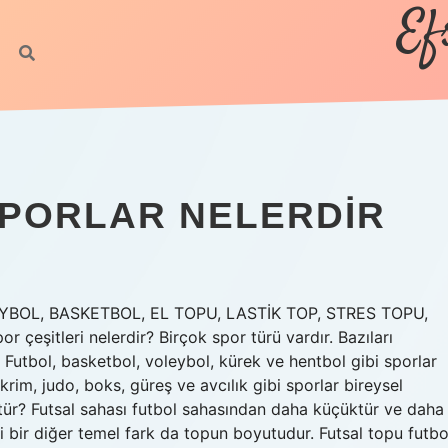
Ef
 SPORLAR NELERDIR
OLEYBOL, BASKETBOL, EL TOPU, LASTİK TOP, STRES TOPU,
eşitleri nelerdir? Birçok spor türü vardır. Bazıları
Futbol, ​​basketbol, ​​voleybol, kürek ve hentbol gibi sporlar
krim, judo, boks, güreş ve avcılık gibi sporlar bireysel
tür? Futsal sahası futbol sahasından daha küçüktür ve daha
aki bir diğer temel fark da topun boyutudur. Futsal topu futbo