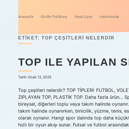
Anasayfa
Gizlilik Politikası
Yasal Uyarı
Hakkımızda
ETIKET:
TOP ÇEŞITLERI NELERDIR
TOP ILE YAPILAN
Tarih: Ocak 12, 2025
Top çeşitleri nelerdir? TOP TİPLERİ: FUTBOL, V
ZIPLAYAN TOP, PLASTİK TOP. Daha fazla ürün… Spor ç
bireysel, diğerleri toplu veya takım halinde oynanır. 
takım halinde oynanırken, binicilik, yüzme, tenis, es
olarak oynanır. Hangi spor dalında top daha küçük
hızlı bir oyun akışı sunar. Futsal ve futbol arasınd