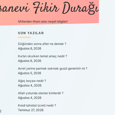
sanevi Fikir Durağı
Mitlerden ilham alan neşeli bilgiler!
SIDEBAR
SON YAZILAR
tulipbet yeni giriş
Düğünden sonra after ne demek ?
Ağustos 6, 2026
Kur’an okurken temel amaç nedir ?
Ağustos 6, 2026
Avret yerine parmak sokmak gusül gerektirir mi ?
Ağustos 5, 2026
Ağaç boyası nedir ?
Ağustos 4, 2026
Allah yolunda olanlar kimlerdir ?
Ağustos 4, 2026
Kredi tahsilat ücreti nedir ?
Temmuz 27, 2026
l