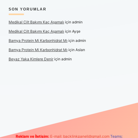
SON YORUMLAR
Medikal Cilt Bakımı Kaç Aşamalı
için
admin
Medikal Cilt Bakımı Kaç Aşamalı
için
Ayşe
Bamya Protein Mi Karbonhidrat Mı
için
admin
Bamya Protein Mi Karbonhidrat Mı
için
Aslan
Beyaz Yaka Kimlere Denir
için
admin
riş
Reklam ve İletişim:
E-mail:
backlinkpaneli@gmail.com
Teams: