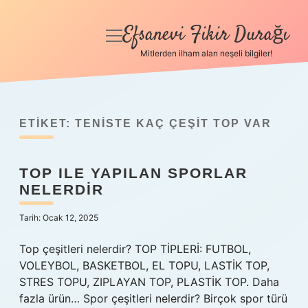
Efsanevi Fikir Durağı
menüyü
aç
Mitlerden ilham alan neşeli bilgiler!
Anasayfa
Gizlilik Politikası
ETIKET:
TENISTE KAÇ ÇEŞIT TOP VAR
Yasal Uyarı
TOP ILE YAPILAN SPORLAR
Hakkımızda
NELERDIR
Tarih: Ocak 12, 2025
Top çeşitleri nelerdir? TOP TİPLERİ: FUTBOL,
VOLEYBOL, BASKETBOL, EL TOPU, LASTİK TOP,
STRES TOPU, ZIPLAYAN TOP, PLASTİK TOP. Daha
fazla ürün… Spor çeşitleri nelerdir? Birçok spor türü