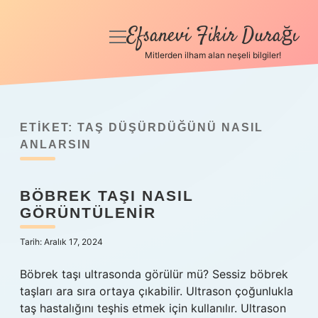
Efsanevi Fikir Durağı
menüyü
aç
Mitlerden ilham alan neşeli bilgiler!
Anasayfa
Gizlilik Politikası
ETIKET:
TAŞ DÜŞÜRDÜĞÜNÜ NASIL
Yasal Uyarı
ANLARSIN
Hakkımızda
BÖBREK TAŞI NASIL
GÖRÜNTÜLENIR
Tarih: Aralık 17, 2024
Böbrek taşı ultrasonda görülür mü? Sessiz böbrek
taşları ara sıra ortaya çıkabilir. Ultrason çoğunlukla
taş hastalığını teşhis etmek için kullanılır. Ultrason