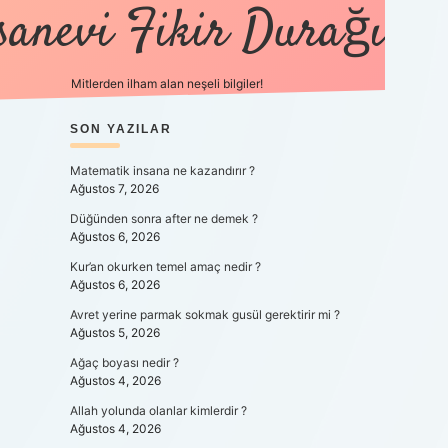
sanevi Fikir Durağı
Mitlerden ilham alan neşeli bilgiler!
SIDEBAR
SON YAZILAR
tulipbet yeni giriş
Matematik insana ne kazandırır ?
Ağustos 7, 2026
Düğünden sonra after ne demek ?
Ağustos 6, 2026
Kur’an okurken temel amaç nedir ?
Ağustos 6, 2026
Avret yerine parmak sokmak gusül gerektirir mi ?
Ağustos 5, 2026
Ağaç boyası nedir ?
Ağustos 4, 2026
Allah yolunda olanlar kimlerdir ?
Ağustos 4, 2026