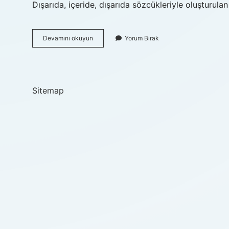
Dışarıda, içeride, dışarıda sözcükleriyle oluşturula
Çağ
Devamını okuyun
Yorum Bırak
Dışı
Nasıl
Yazılır
Tdk
Sitemap