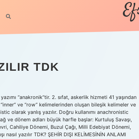
Ef
ZILIR TDK
zımı “anakronik”tir. 2. sıfat, askerlik hizmeti 41 yaşından
 “inner” ve “row” kelimelerinden oluşan bileşik kelimeler ve
nistic olarak yanlış yazılır. Doğru kullanımı anachronistic
, çağ ve dönem adları büyük harfle başlar: Kurtuluş Savaşı,
evri, Cahiliye Dönemi, Buzul Çağı, Milli Edebiyat Dönemi,
şı nasıl yazılır TDK? ŞEHİR DIŞI KELİMESİNİN ANLAMI