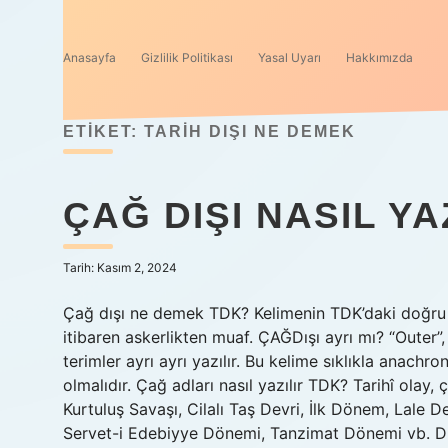
Anasayfa
Gizlilik Politikası
Yasal Uyarı
Hakkımızda
ETIKET:
TARIH DIŞI NE DEMEK
ÇAĞ DIŞI NASIL YA
Tarih: Kasım 2, 2024
Çağ dışı ne demek TDK? Kelimenin TDK’daki doğru ya
itibaren askerlikten muaf. ÇAĞDışı ayrı mı? “Outer”,
terimler ayrı ayrı yazılır. Bu kelime sıklıkla anachro
olmalıdır. Çağ adları nasıl yazılır TDK? Tarihî olay
Kurtuluş Savaşı, Cilalı Taş Devri, İlk Dönem, Lale D
Servet-i Edebiyye Dönemi, Tanzimat Dönemi vb. Dı