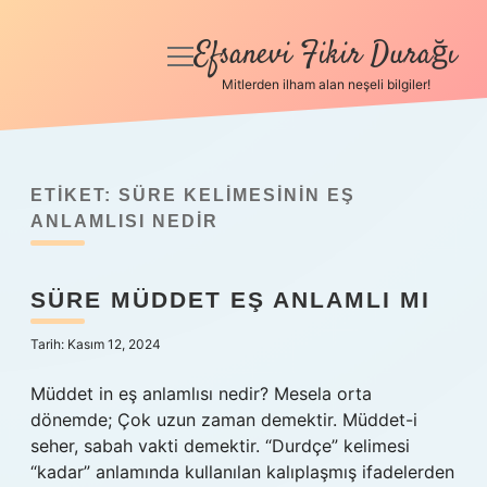
Efsanevi Fikir Durağı
menüyü
aç
Mitlerden ilham alan neşeli bilgiler!
Anasayfa
Gizlilik Politikası
ETIKET:
SÜRE KELIMESININ EŞ
Yasal Uyarı
ANLAMLISI NEDIR
Hakkımızda
SÜRE MÜDDET EŞ ANLAMLI MI
Tarih: Kasım 12, 2024
Müddet in eş anlamlısı nedir? Mesela orta
dönemde; Çok uzun zaman demektir. Müddet-i
seher, sabah vakti demektir. “Durdçe” kelimesi
“kadar” anlamında kullanılan kalıplaşmış ifadelerden