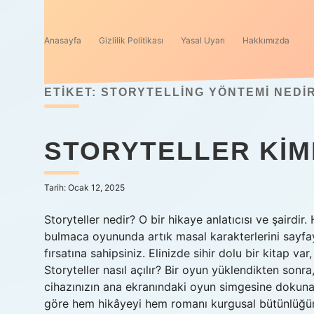
Anasayfa
Gizlilik Politikası
Yasal Uyarı
Hakkımızda
ETIKET:
STORYTELLING YÖNTEMI NEDI
STORYTELLER KIM
Tarih: Ocak 12, 2025
Storyteller nedir? O bir hikaye anlatıcısı ve şairdir. 
bulmaca oyununda artık masal karakterlerini sayfa
fırsatına sahipsiniz. Elinizde sihir dolu bir kitap va
Storyteller nasıl açılır? Bir oyun yüklendikten son
cihazınızın ana ekranındaki oyun simgesine dokunara
göre hem hikâyeyi hem romanı kurgusal bütünlüğünü