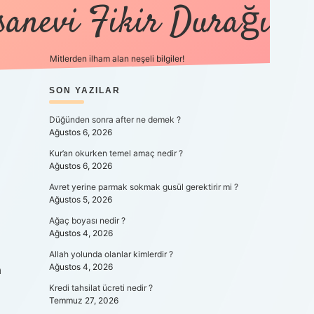
sanevi Fikir Durağı
Mitlerden ilham alan neşeli bilgiler!
SIDEBAR
SON YAZILAR
tulipbet yeni giriş
Düğünden sonra after ne demek ?
Ağustos 6, 2026
Kur’an okurken temel amaç nedir ?
Ağustos 6, 2026
Avret yerine parmak sokmak gusül gerektirir mi ?
Ağustos 5, 2026
Ağaç boyası nedir ?
Ağustos 4, 2026
Allah yolunda olanlar kimlerdir ?
Ağustos 4, 2026
a
Kredi tahsilat ücreti nedir ?
Temmuz 27, 2026