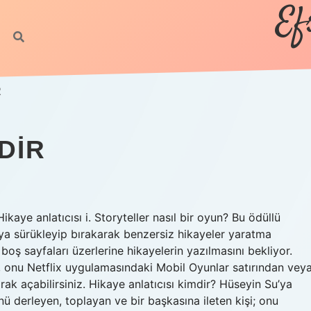
Ef
R
DIR
Hikaye anlatıcısı i. Storyteller nasıl bir oyun? Bu ödüllü
ya sürükleyip bırakarak benzersiz hikayeler yaratma
r, boş sayfaları üzerlerine hikayelerin yazılmasını bekliyor.
ra, onu Netflix uygulamasındaki Mobil Oyunlar satırından vey
k açabilirsiniz. Hikaye anlatıcısı kimdir? Hüseyin Su’ya
 derleyen, toplayan ve bir başkasına ileten kişi; onu