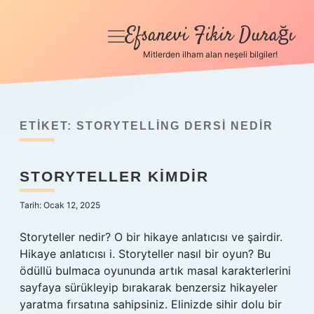
Efsanevi Fikir Durağı
menüyü
aç
Mitlerden ilham alan neşeli bilgiler!
Anasayfa
Gizlilik Politikası
ETIKET:
STORYTELLING DERSI NEDIR
Yasal Uyarı
STORYTELLER KIMDIR
Hakkımızda
Tarih: Ocak 12, 2025
Storyteller nedir? O bir hikaye anlatıcısı ve şairdir.
Hikaye anlatıcısı i. Storyteller nasıl bir oyun? Bu
ödüllü bulmaca oyununda artık masal karakterlerini
sayfaya sürükleyip bırakarak benzersiz hikayeler
yaratma fırsatına sahipsiniz. Elinizde sihir dolu bir