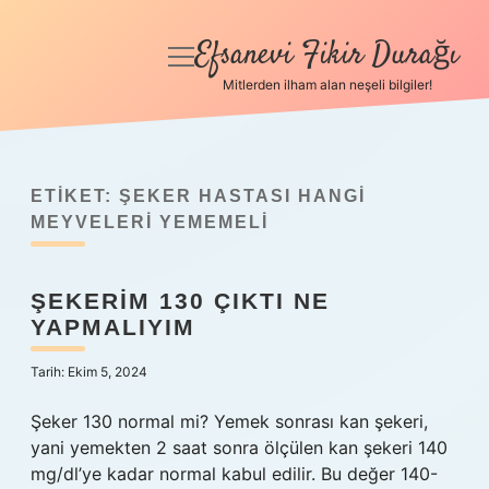
Efsanevi Fikir Durağı
menüyü
aç
Mitlerden ilham alan neşeli bilgiler!
Anasayfa
Gizlilik Politikası
ETIKET:
ŞEKER HASTASI HANGI
Yasal Uyarı
MEYVELERI YEMEMELI
Hakkımızda
ŞEKERIM 130 ÇIKTI NE
YAPMALIYIM
Tarih: Ekim 5, 2024
Şeker 130 normal mi? Yemek sonrası kan şekeri,
yani yemekten 2 saat sonra ölçülen kan şekeri 140
mg/dl’ye kadar normal kabul edilir. Bu değer 140-