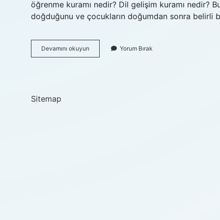
öğrenme kuramı nedir? Dil gelişim kuramı nedir? Bu te
doğduğunu ve çocukların doğumdan sonra belirli b
Psikolinguistik
Devamını okuyun
Yorum Bırak
Kuram
Ne
Demek
Sitemap