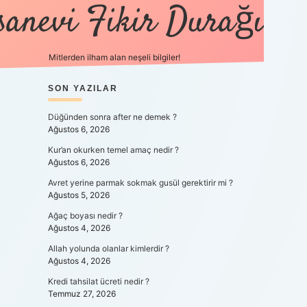
sanevi Fikir Durağı
Mitlerden ilham alan neşeli bilgiler!
SIDEBAR
SON YAZILAR
tulipbet yeni giriş
Düğünden sonra after ne demek ?
Ağustos 6, 2026
Kur’an okurken temel amaç nedir ?
Ağustos 6, 2026
Avret yerine parmak sokmak gusül gerektirir mi ?
Ağustos 5, 2026
Ağaç boyası nedir ?
Ağustos 4, 2026
Allah yolunda olanlar kimlerdir ?
Ağustos 4, 2026
Kredi tahsilat ücreti nedir ?
Temmuz 27, 2026