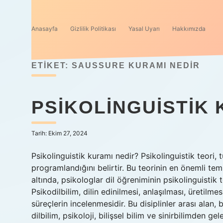
Anasayfa
Gizlilik Politikası
Yasal Uyarı
Hakkımızda
ETIKET:
SAUSSURE KURAMI NEDIR
PSIKOLINGUISTIK
Tarih: Ekim 27, 2024
Psikolinguistik kuramı nedir? Psikolinguistik teori,
programlandığını belirtir. Bu teorinin en önemli te
altında, psikologlar dil öğreniminin psikolinguistik t
Psikodilbilim, dilin edinilmesi, anlaşılması, üretilm
süreçlerin incelenmesidir. Bu disiplinler arası alan, b
dilbilim, psikoloji, bilişsel bilim ve sinirbilimden ge