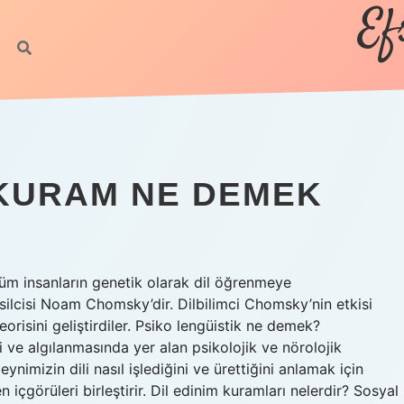
Ef
 KURAM NE DEMEK
 tüm insanların genetik olarak dil öğrenmeye
msilcisi Noam Chomsky’dir. Dilbilimci Chomsky’nin etkisi
eorisini geliştirdiler. Psiko lengüistik ne demek?
esi ve algılanmasında yer alan psikolojik ve nörolojik
eynimizin dili nasıl işlediğini ve ürettiğini anlamak için
len içgörüleri birleştirir. Dil edinim kuramları nelerdir? Sosyal