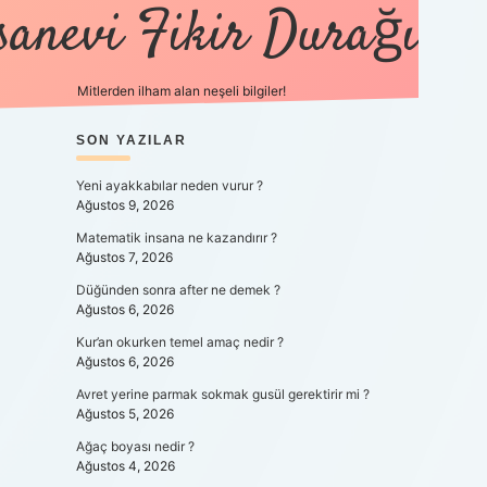
sanevi Fikir Durağı
Mitlerden ilham alan neşeli bilgiler!
SIDEBAR
SON YAZILAR
tulipbet y
Yeni ayakkabılar neden vurur ?
Ağustos 9, 2026
Matematik insana ne kazandırır ?
Ağustos 7, 2026
Düğünden sonra after ne demek ?
Ağustos 6, 2026
Kur’an okurken temel amaç nedir ?
Ağustos 6, 2026
Avret yerine parmak sokmak gusül gerektirir mi ?
Ağustos 5, 2026
Ağaç boyası nedir ?
Ağustos 4, 2026