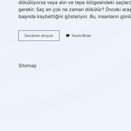
dökülüyorsa veya alın ve tepe bölgesindeki saçlar
gerekir. Saç en çok ne zaman dökülür? Önceki araşt
başında kaybettiğini gösteriyor. Bu, insanların gün
Saç
Devamını okuyun
Yorum Bırak
Dökülmesi
Ne
Zaman
Ciddiye
Alınmalı
Sitemap