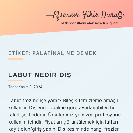
Efsanevi Fikir Durağı
menüyü
aç
Mitlerden ilham alan neşeli bilgiler!
Anasayfa
Gizlilik Politikası
ETIKET:
PALATINAL NE DEMEK
Yasal Uyarı
LABUT NEDIR DIŞ
Hakkımızda
Tarih: Kasım 3, 2024
Labut frez ne işe yarar? Bileşik temizleme amaçlı
kullanılır. Dişlerin ligualine göre ayarlanabilen bir
raket şeklindedir. Ürünlerimiz yalnızca profesyonel
kullanım içindir. Fiyatları görüntülemek için lütfen
kayıt olun/giriş yapın. Diş kesiminde hangi frezler