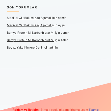
SON YORUMLAR
Medikal Cilt Bakımı Kaç Aşamalı
için
admin
Medikal Cilt Bakımı Kaç Aşamalı
için
Ayşe
Bamya Protein Mi Karbonhidrat Mı
için
admin
Bamya Protein Mi Karbonhidrat Mı
için
Aslan
Beyaz Yaka Kimlere Denir
için
admin
iş
Reklam ve İletişim:
E-mail:
backlinkpaneli@gmail.com
Teams: