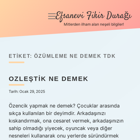
Efsanevi Fikir Durağı
menüyü
aç
Mitlerden ilham alan neşeli bilgiler!
Anasayfa
Gizlilik Politikası
ETIKET:
ÖZÜMLEME NE DEMEK TDK
Yasal Uyarı
OZLEŞTIK NE DEMEK
Hakkımızda
Tarih: Ocak 29, 2025
Özencik yapmak ne demek? Çocuklar arasında
sıkça kullanılan bir deyimdir. Arkadaşınızı
kıskandırmak, ona cesaret vermek, arkadaşınızın
sahip olmadığı yiyecek, oyuncak veya diğer
nesneleri kullanarak onu yerlerde süründürmek