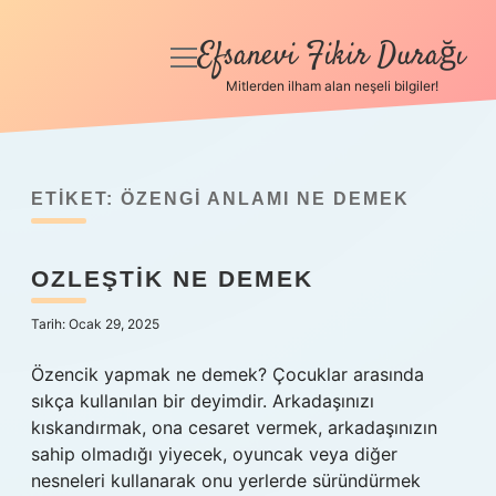
Efsanevi Fikir Durağı
menüyü
aç
Mitlerden ilham alan neşeli bilgiler!
Anasayfa
Gizlilik Politikası
ETIKET:
ÖZENGI ANLAMI NE DEMEK
Yasal Uyarı
OZLEŞTIK NE DEMEK
Hakkımızda
Tarih: Ocak 29, 2025
Özencik yapmak ne demek? Çocuklar arasında
sıkça kullanılan bir deyimdir. Arkadaşınızı
kıskandırmak, ona cesaret vermek, arkadaşınızın
sahip olmadığı yiyecek, oyuncak veya diğer
nesneleri kullanarak onu yerlerde süründürmek