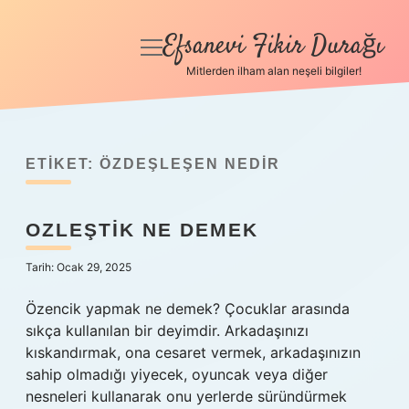
Efsanevi Fikir Durağı
menüyü
aç
Mitlerden ilham alan neşeli bilgiler!
Anasayfa
Gizlilik Politikası
ETIKET:
ÖZDEŞLEŞEN NEDIR
Yasal Uyarı
OZLEŞTIK NE DEMEK
Hakkımızda
Tarih: Ocak 29, 2025
Özencik yapmak ne demek? Çocuklar arasında
sıkça kullanılan bir deyimdir. Arkadaşınızı
kıskandırmak, ona cesaret vermek, arkadaşınızın
sahip olmadığı yiyecek, oyuncak veya diğer
nesneleri kullanarak onu yerlerde süründürmek