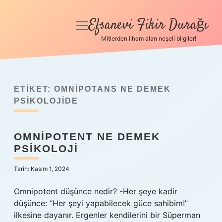
Efsanevi Fikir Durağı
menüyü
aç
Mitlerden ilham alan neşeli bilgiler!
Anasayfa
Gizlilik Politikası
ETIKET:
OMNIPOTANS NE DEMEK
Yasal Uyarı
PSIKOLOJIDE
Hakkımızda
OMNIPOTENT NE DEMEK
PSIKOLOJI
Tarih: Kasım 1, 2024
Omnipotent düşünce nedir? -Her şeye kadir
düşünce: “Her şeyi yapabilecek güce sahibim!”
ilkesine dayanır. Ergenler kendilerini bir Süperman