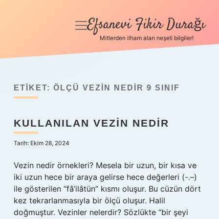
Efsanevi Fikir Durağı
menüyü
aç
Mitlerden ilham alan neşeli bilgiler!
Anasayfa
Gizlilik Politikası
ETIKET:
ÖLÇÜ VEZIN NEDIR 9 SINIF
Yasal Uyarı
KULLANILAN VEZIN NEDIR
Hakkımızda
Tarih: Ekim 28, 2024
Vezin nedir örnekleri? Mesela bir uzun, bir kısa ve
iki uzun hece bir araya gelirse hece değerleri (-.–)
ile gösterilen “fâ’ilâtün” kısmı oluşur. Bu cüzün dört
kez tekrarlanmasıyla bir ölçü oluşur. Halil
doğmuştur. Vezinler nelerdir? Sözlükte “bir şeyi