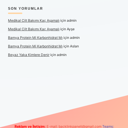
SON YORUMLAR
Medikal Cilt Bakımı Kaç Aşamalı
için
admin
Medikal Cilt Bakımı Kaç Aşamalı
için
Ayşe
Bamya Protein Mi Karbonhidrat Mı
için
admin
Bamya Protein Mi Karbonhidrat Mı
için
Aslan
Beyaz Yaka Kimlere Denir
için
admin
iş
Reklam ve İletişim:
E-mail:
backlinkpaneli@gmail.com
Teams: