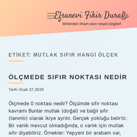
Efsanevi Fikir Durağı
menüyü
aç
Mitlerden ilham alan neşeli bilgiler!
Anasayfa
Gizlilik Politikası
ETIKET:
MUTLAK SIFIR HANGI ÖLÇEK
Yasal Uyarı
ÖLÇMEDE SIFIR NOKTASI NEDIR
Hakkımızda
Tarih: Ocak 27, 2025
Ölçmede 0 noktası nedir? Ölçümde sıfır noktası
kavramı Bunlar mutlak (doğal) ve bağıl sıfır
(tanımlı) olarak ikiye ayrılır. Gerçek yokluğu belirtir.
Bir varlık mevcut olmadığında, o varlık için mutlak
sıfır diyebiliriz. Örnekler: Yepyeni bir arabam var,