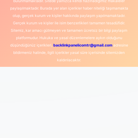
bulunmamaktadır. Sitede yalnızca kendi hazırladığımız makaleler
paylaşılmaktadır. Burada yer alan içerikler haber niteliği taşımamakta
olup, gerçek kurum ve kişiler hakkında paylaşım yapılmamaktadır.
Gerçek kurum ve kişiler ile isim benzerlikleri tamamen tesadüfidir.
Sitemiz, kar amacı gütmeyen ve tamamen ücretsiz bir bilgi paylaşım
platformudur. Hukuka ve yasal düzenlemelere aykırı olduğunu
düşündüğünüz içerikleri,
backlinkpanelicomtr@gmail.com
adresine
bildirmeniz halinde, ilgili içerikler yasal süre içerisinde sitemizden
kaldırılacaktır.