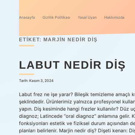
Anasayfa
Gizlilik Politikası
Yasal Uyarı
Hakkımızda
ETIKET:
MARJIN NEDIR DIŞ
LABUT NEDIR DIŞ
Tarih: Kasım 3, 2024
Labut frez ne işe yarar? Bileşik temizleme amaçlı kul
şeklindedir. Ürünlerimiz yalnızca profesyonel kullanı
yapın. Diş kesiminde hangi frezler kullanılır? Düz u
diagnoz; Latincede “oral diagnoz” anlamına gelir. K
fonksiyonları estetik ve fiziksel durum açısından d
planları belirlenir. Marjin nedir diş? Dişeti kenarı: