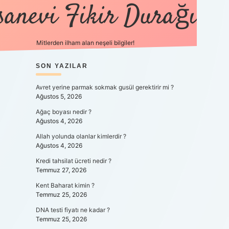
sanevi Fikir Durağı
Mitlerden ilham alan neşeli bilgiler!
SIDEBAR
SON YAZILAR
tulipbet yeni giriş
Avret yerine parmak sokmak gusül gerektirir mi ?
Ağustos 5, 2026
Ağaç boyası nedir ?
Ağustos 4, 2026
Allah yolunda olanlar kimlerdir ?
Ağustos 4, 2026
Kredi tahsilat ücreti nedir ?
Temmuz 27, 2026
Kent Baharat kimin ?
Temmuz 25, 2026
DNA testi fiyatı ne kadar ?
Temmuz 25, 2026