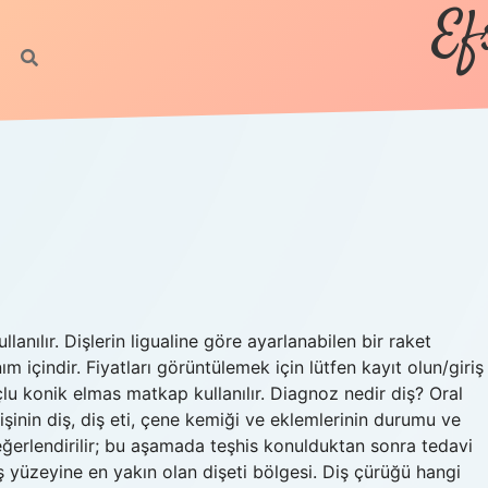
Ef
lanılır. Dişlerin ligualine göre ayarlanabilen bir raket
m içindir. Fiyatları görüntülemek için lütfen kayıt olun/giriş
çlu konik elmas matkap kullanılır. Diagnoz nedir diş? Oral
işinin diş, diş eti, çene kemiği ve eklemlerinin durumu ve
eğerlendirilir; bu aşamada teşhis konulduktan sonra tedavi
 Diş yüzeyine en yakın olan dişeti bölgesi. Diş çürüğü hangi