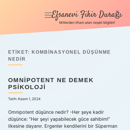
Efsanevi Fikir Durağı
menüyü
aç
Mitlerden ilham alan neşeli bilgiler!
Anasayfa
Gizlilik Politikası
ETIKET:
KOMBINASYONEL DÜŞÜNME
Yasal Uyarı
NEDIR
Hakkımızda
OMNIPOTENT NE DEMEK
PSIKOLOJI
Tarih: Kasım 1, 2024
Omnipotent düşünce nedir? -Her şeye kadir
düşünce: “Her şeyi yapabilecek güce sahibim!”
ilkesine dayanır. Ergenler kendilerini bir Süperman