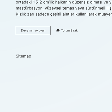
ortadaki 1,5-2 cm’lik halkanın düzensiz olması ve 
mastürbasyon, yüzeysel temas veya sürtünmeli ilişki 
Kızlık zarı sadece çeşitli aletler kullanılarak mua
Bir
Devamını okuyun
Yorum Bırak
Kızın
Bakire
Olup
Olmadığı
Nasıl
Sitemap
Anlaşılır