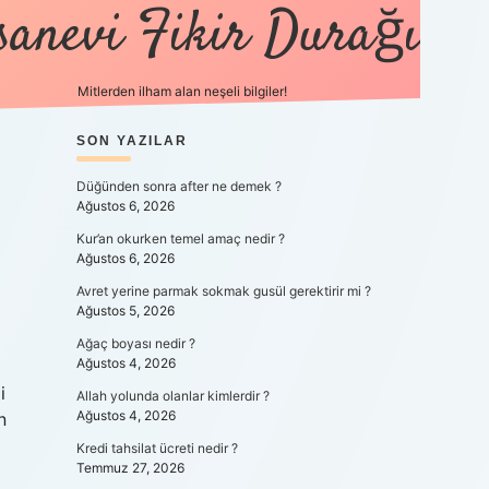
sanevi Fikir Durağı
Mitlerden ilham alan neşeli bilgiler!
SIDEBAR
SON YAZILAR
tulipbet yeni giriş
Düğünden sonra after ne demek ?
Ağustos 6, 2026
Kur’an okurken temel amaç nedir ?
Ağustos 6, 2026
Avret yerine parmak sokmak gusül gerektirir mi ?
Ağustos 5, 2026
Ağaç boyası nedir ?
Ağustos 4, 2026
i
Allah yolunda olanlar kimlerdir ?
Ağustos 4, 2026
n
Kredi tahsilat ücreti nedir ?
Temmuz 27, 2026