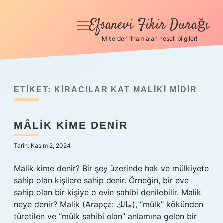
Efsanevi Fikir Durağı
menüyü
aç
Mitlerden ilham alan neşeli bilgiler!
Anasayfa
Gizlilik Politikası
ETIKET:
KIRACILAR KAT MALIKI MIDIR
Yasal Uyarı
MÂLIK KIME DENIR
Hakkımızda
Tarih: Kasım 2, 2024
Malik kime denir? Bir şey üzerinde hak ve mülkiyete
sahip olan kişilere sahip denir. Örneğin, bir eve
sahip olan bir kişiye o evin sahibi denilebilir. Malik
neye denir? Malik (Arapça: مالك), “mülk” kökünden
türetilen ve “mülk sahibi olan” anlamına gelen bir