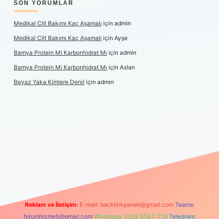
SON YORUMLAR
Medikal Cilt Bakımı Kaç Aşamalı
için
admin
Medikal Cilt Bakımı Kaç Aşamalı
için
Ayşe
Bamya Protein Mi Karbonhidrat Mı
için
admin
Bamya Protein Mi Karbonhidrat Mı
için
Aslan
Beyaz Yaka Kimlere Denir
için
admin
iş
Reklam ve İletişim:
E-mail:
backlinkpaneli@gmail.com
Teams:
forumhizmeti@gmail.com
Whatsapp: 0262 606 0 726
Telegram: