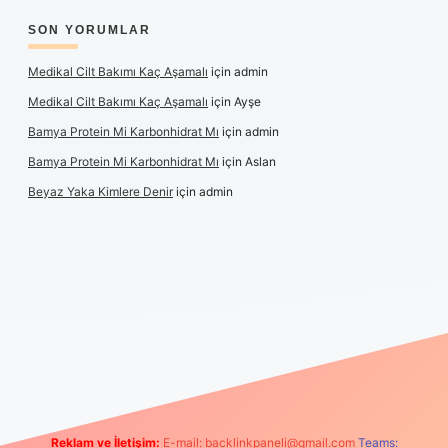
SON YORUMLAR
Medikal Cilt Bakımı Kaç Aşamalı
için
admin
Medikal Cilt Bakımı Kaç Aşamalı
için
Ayşe
Bamya Protein Mi Karbonhidrat Mı
için
admin
Bamya Protein Mi Karbonhidrat Mı
için
Aslan
Beyaz Yaka Kimlere Denir
için
admin
iş
Reklam ve İletişim:
E-mail:
backlinkpaneli@gmail.com
Teams: