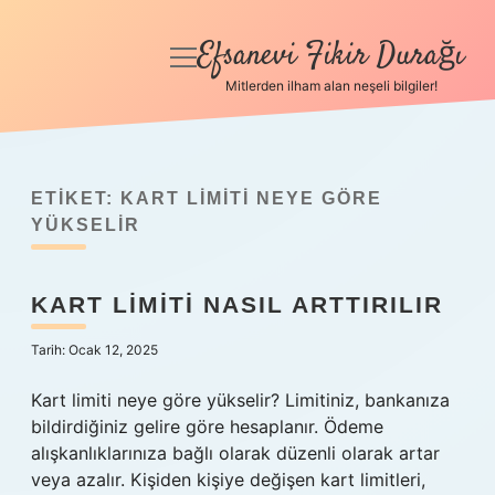
Efsanevi Fikir Durağı
menüyü
aç
Mitlerden ilham alan neşeli bilgiler!
Anasayfa
Gizlilik Politikası
ETIKET:
KART LIMITI NEYE GÖRE
Yasal Uyarı
YÜKSELIR
Hakkımızda
KART LIMITI NASIL ARTTIRILIR
Tarih: Ocak 12, 2025
Kart limiti neye göre yükselir? Limitiniz, bankanıza
bildirdiğiniz gelire göre hesaplanır. Ödeme
alışkanlıklarınıza bağlı olarak düzenli olarak artar
veya azalır. Kişiden kişiye değişen kart limitleri,