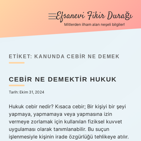
Efsanevi Fikir Durağı
menüyü
aç
Mitlerden ilham alan neşeli bilgiler!
Anasayfa
Gizlilik Politikası
ETIKET:
KANUNDA CEBIR NE DEMEK
Yasal Uyarı
CEBIR NE DEMEKTIR HUKUK
Hakkımızda
Tarih: Ekim 31, 2024
Hukuk cebir nedir? Kısaca cebir; Bir kişiyi bir şeyi
yapmaya, yapmamaya veya yapmasına izin
vermeye zorlamak için kullanılan fiziksel kuvvet
uygulaması olarak tanımlanabilir. Bu suçun
işlenmesiyle kişinin irade özgürlüğü tehlikeye atılır.