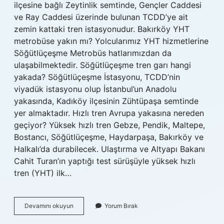
ilçesine bağlı Zeytinlik semtinde, Gençler Caddesi
ve Ray Caddesi üzerinde bulunan TCDD’ye ait
zemin kattaki tren istasyonudur. Bakırköy YHT
metrobüse yakın mı? Yolcularımız YHT hizmetlerine
Söğütlüçeşme Metrobüs hatlarımızdan da
ulaşabilmektedir. Söğütlüçeşme tren garı hangi
yakada? Söğütlüçeşme İstasyonu, TCDD’nin
viyadük istasyonu olup İstanbul’un Anadolu
yakasında, Kadıköy ilçesinin Zühtüpaşa semtinde
yer almaktadır. Hızlı tren Avrupa yakasına nereden
geçiyor? Yüksek hızlı tren Gebze, Pendik, Maltepe,
Bostancı, Söğütlüçeşme, Haydarpaşa, Bakırköy ve
Halkalı’da durabilecek. Ulaştırma ve Altyapı Bakanı
Cahit Turan’ın yaptığı test sürüşüyle ​​yüksek hızlı
tren (YHT) ilk…
İStanbul
Devamını okuyun
Yorum Bırak
Bakırköy
Tren