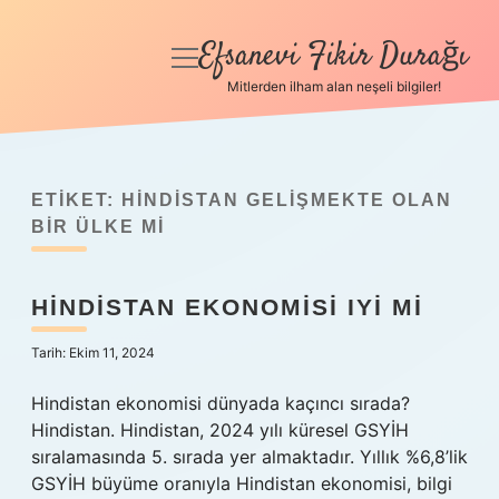
Efsanevi Fikir Durağı
menüyü
aç
Mitlerden ilham alan neşeli bilgiler!
Anasayfa
Gizlilik Politikası
ETIKET:
HINDISTAN GELIŞMEKTE OLAN
Yasal Uyarı
BIR ÜLKE MI
Hakkımızda
HINDISTAN EKONOMISI IYI MI
Tarih: Ekim 11, 2024
Hindistan ekonomisi dünyada kaçıncı sırada?
Hindistan. Hindistan, 2024 yılı küresel GSYİH
sıralamasında 5. sırada yer almaktadır. Yıllık %6,8’lik
GSYİH büyüme oranıyla Hindistan ekonomisi, bilgi