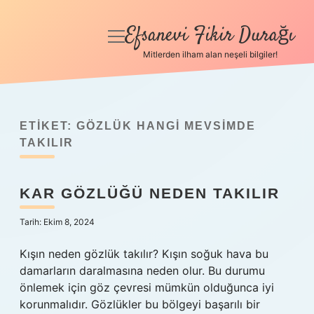
Efsanevi Fikir Durağı
menüyü
aç
Mitlerden ilham alan neşeli bilgiler!
Anasayfa
Gizlilik Politikası
ETIKET:
GÖZLÜK HANGI MEVSIMDE
Yasal Uyarı
TAKILIR
Hakkımızda
KAR GÖZLÜĞÜ NEDEN TAKILIR
Tarih: Ekim 8, 2024
Kışın neden gözlük takılır? Kışın soğuk hava bu
damarların daralmasına neden olur. Bu durumu
önlemek için göz çevresi mümkün olduğunca iyi
korunmalıdır. Gözlükler bu bölgeyi başarılı bir