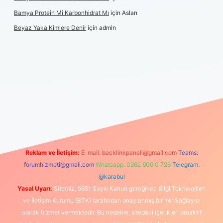
Bamya Protein Mi Karbonhidrat Mı
için
Aslan
Beyaz Yaka Kimlere Denir
için
admin
riş
Reklam ve İletişim:
E-mail:
backlinkpaneli@gmail.com
Teams:
forumhizmeti@gmail.com
Whatsapp: 0262 606 0 726
Telegram:
@karabul
Yasal Uyarı:
Sitemiz, 5651 Sayılı Kanun gereğince Bilgi Teknolojileri
ve İletişim Kurumu (BTK) tarafından onaylanmış bir Yer Sağlayıcı
olarak hizmet vermektedir. Bu nedenle, sitedeki içerikleri proaktif