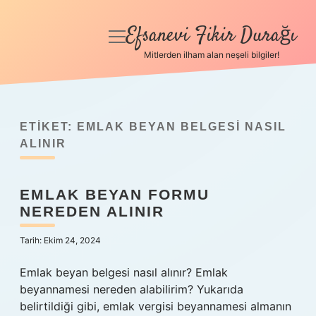
Efsanevi Fikir Durağı
menüyü
aç
Mitlerden ilham alan neşeli bilgiler!
Anasayfa
Gizlilik Politikası
ETIKET:
EMLAK BEYAN BELGESI NASIL
Yasal Uyarı
ALINIR
Hakkımızda
EMLAK BEYAN FORMU
NEREDEN ALINIR
Tarih: Ekim 24, 2024
Emlak beyan belgesi nasıl alınır? Emlak
beyannamesi nereden alabilirim? Yukarıda
belirtildiği gibi, emlak vergisi beyannamesi almanın