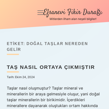
Efsanevi Fikir Durağı
menüyü
aç
Mitlerden ilham alan neşeli bilgiler!
Anasayfa
Gizlilik Politikası
ETIKET:
DOĞAL TAŞLAR NEREDEN
Yasal Uyarı
GELIR
Hakkımızda
TAŞ NASIL ORTAYA ÇIKMIŞTIR
Tarih: Ekim 24, 2024
Taşlar nasıl oluşmuştur? Taşlar mineral ve
minerallerin bir araya gelmesiyle oluşur, yani doğal
taşlar minerallerin bir birikimidir. İçerdikleri
minerallere dayanarak oluştukları ortam hakkında