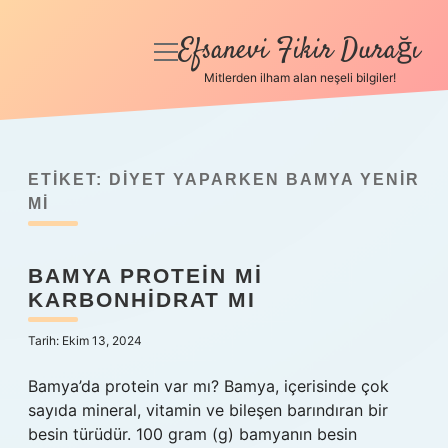
Efsanevi Fikir Durağı
menüyü
aç
Mitlerden ilham alan neşeli bilgiler!
Anasayfa
Gizlilik Politikası
ETIKET:
DIYET YAPARKEN BAMYA YENIR
Yasal Uyarı
MI
Hakkımızda
BAMYA PROTEIN MI
KARBONHIDRAT MI
Tarih: Ekim 13, 2024
Bamya’da protein var mı? Bamya, içerisinde çok
sayıda mineral, vitamin ve bileşen barındıran bir
besin türüdür. 100 gram (g) bamyanın besin