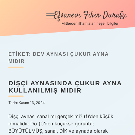
Efsanevi Fikir Durağı
menüyü
aç
Mitlerden ilham alan neşeli bilgiler!
Anasayfa
Gizlilik Politikası
ETIKET:
DEV AYNASI ÇUKUR AYNA
Yasal Uyarı
MIDIR
Hakkımızda
DIŞÇI AYNASINDA ÇUKUR AYNA
KULLANILMIŞ MIDIR
Tarih: Kasım 13, 2024
Dişçi aynası sanal mı gerçek mi? (f)’den küçük
olmalıdır. Do (f)’den küçükse görüntü;
BÜYÜTÜLMÜŞ, sanal, DİK ve aynada olarak