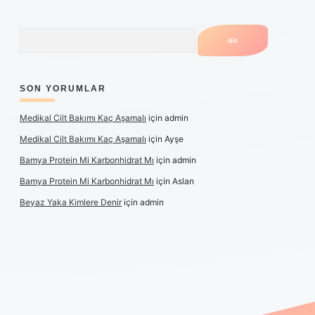
Arama
SON YORUMLAR
Medikal Cilt Bakımı Kaç Aşamalı
için
admin
Medikal Cilt Bakımı Kaç Aşamalı
için
Ayşe
Bamya Protein Mi Karbonhidrat Mı
için
admin
Bamya Protein Mi Karbonhidrat Mı
için
Aslan
Beyaz Yaka Kimlere Denir
için
admin
t yeni giriş