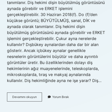
tanımlanır. Diş hekimi dişin büyütülmüş görüntüsünü
aynada görebilir ve ERKET işlemini
gerçekleştirebilir. 30 Haziran 2018(f). Do (f)’den
küçükse görüntü; BÜYÜTÜLMÜŞ, sanal, DİK ve
aynada olarak tanımlanır. Diş hekimi dişin
büyütülmüş görüntüsünü aynada görebilir ve ERKET
işlemini gerçekleştirebilir. Çukur ayna nerelerde
kullanılır? Dışbükey aynalardan daha dar bir alan
gösterir. Ancak içbükey aynalar genellikle
nesnelerin görüntülerini büyütür ve daha ayrıntılı
görüntüler üretir. Bu özelliklerinden dolayı diş
hekimlerinin ağız muayenelerinde, teleskoplarda,
mikroskoplarda, tıraş ve makyaj aynalarında
kullanılır. Diş hekimliğinde ayna ne işe yarar? Diş…
Dişçi
Devamını okuyun
Yorum Bırak
Aynasında
Çukur
Ayna