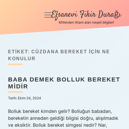
Efsanevi Fikir Durağı
menüyü
aç
Mitlerden ilham alan neşeli bilgiler!
Anasayfa
Gizlilik Politikası
ETIKET:
CÜZDANA BEREKET IÇIN NE
Yasal Uyarı
KONULUR
Hakkımızda
BABA DEMEK BOLLUK BEREKET
MIDIR
Tarih: Ekim 24, 2024
Bolluk bereket kimden gelir? Bolluğun babadan,
bereketin anneden geldiği bilgisi doğru, alışılmadık
ve eksiktir. Bolluk bereket simgesi nedir? Nar,