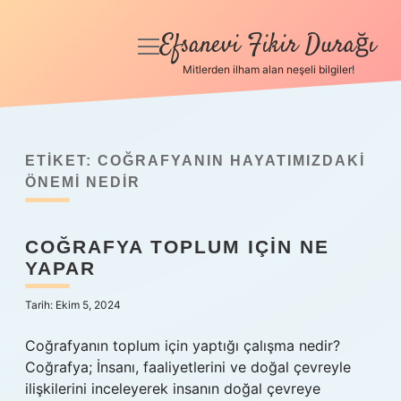
Efsanevi Fikir Durağı
menüyü
aç
Mitlerden ilham alan neşeli bilgiler!
Anasayfa
Gizlilik Politikası
ETIKET:
COĞRAFYANIN HAYATIMIZDAKI
Yasal Uyarı
ÖNEMI NEDIR
Hakkımızda
COĞRAFYA TOPLUM IÇIN NE
YAPAR
Tarih: Ekim 5, 2024
Coğrafyanın toplum için yaptığı çalışma nedir?
Coğrafya; İnsanı, faaliyetlerini ve doğal çevreyle
ilişkilerini inceleyerek insanın doğal çevreye