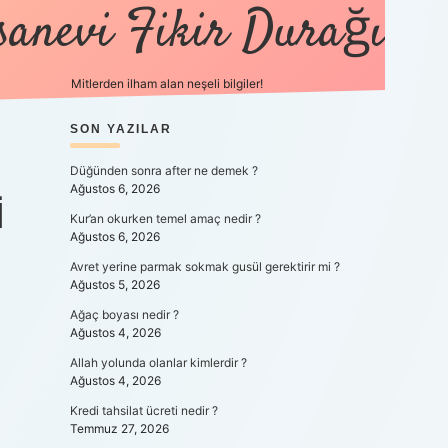
sanevi Fikir Durağı
Mitlerden ilham alan neşeli bilgiler!
SIDEBAR
SON YAZILAR
tulipbet yeni giriş
Düğünden sonra after ne demek ?
Ağustos 6, 2026
I
Kur’an okurken temel amaç nedir ?
Ağustos 6, 2026
Avret yerine parmak sokmak gusül gerektirir mi ?
Ağustos 5, 2026
Ağaç boyası nedir ?
Ağustos 4, 2026
Allah yolunda olanlar kimlerdir ?
Ağustos 4, 2026
Kredi tahsilat ücreti nedir ?
Temmuz 27, 2026