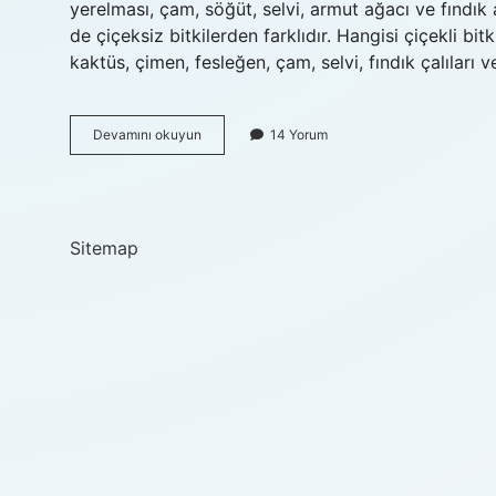
yerelması, çam, söğüt, selvi, armut ağacı ve fındık ağ
de çiçeksiz bitkilerden farklıdır. Hangisi çiçekli bitk
kaktüs, çimen, fesleğen, çam, selvi, fındık çalıları 
Aşağıda
Devamını okuyun
14 Yorum
Verilen
Bitkilerden
Hangisi
Çiçeksiz
Bitkilere
Sitemap
Örnektir