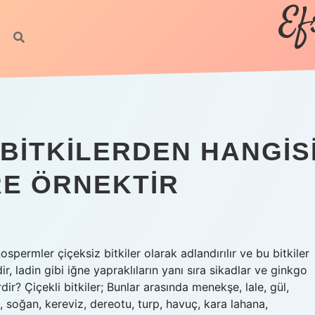
Ef
BITKILERDEN HANGIS
RE ÖRNEKTIR
spermler çiçeksiz bitkiler olarak adlandırılır ve bu bitkiler
r, ladin gibi iğne yapraklıların yanı sıra sikadlar ve ginkgo
rdir? Çiçekli bitkiler; Bunlar arasında menekşe, lale, gül,
 soğan, kereviz, dereotu, turp, havuç, kara lahana,