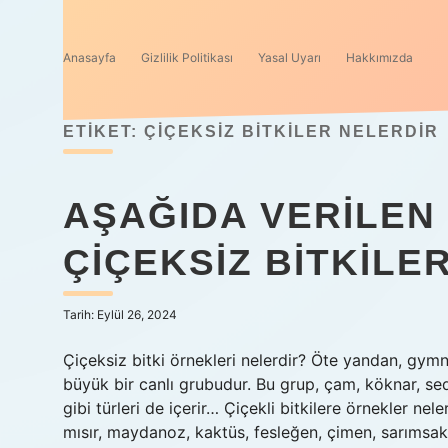
Anasayfa
Gizlilik Politikası
Yasal Uyarı
Hakkımızda
ETIKET:
ÇIÇEKSIZ BITKILER NELERDIR
AŞAĞIDA VERILEN 
ÇIÇEKSIZ BITKILE
Tarih: Eylül 26, 2024
Çiçeksiz bitki örnekleri nelerdir? Öte yandan, gymno
büyük bir canlı grubudur. Bu grup, çam, köknar, sedi
gibi türleri de içerir… Çiçekli bitkilere örnekler nele
mısır, maydanoz, kaktüs, fesleğen, çimen, sarımsak,