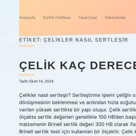
Anasayfa
Gizlilik Politikası
Yasal Uyarı
Hakkımızda
ETIKET:
ÇELIKLER NASIL SERTLEŞIR
ÇELIK KAÇ DEREC
Tarih: Ekim 14, 2024
Çelikler nasıl sertleşir? Sertleştirme işlemi çeliğin 
dönüşmesinin beklenmesi ve ardından hızla soğutu
verilen yüksek sertlikte bir yapı oluşur. Çelik sert
ölçekte sertlik değerleri genellikle 100 HB’den başl
malzemenin Brinell sertlik değeri 300 HB olarak ifa
Brinell sertlik testi için kullanılan bir ölçektir. Çel