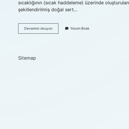
sıcaklığının (sıcak haddeleme) üzerinde oluşturulan ç
şekillendirilmiş doğal sert…
Çelik
Devamını okuyun
Yorum Bırak
Kaç
Derecede
Sertleşir
Sitemap