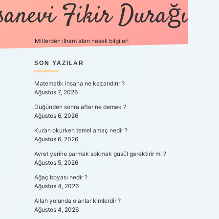
sanevi Fikir Durağı
Mitlerden ilham alan neşeli bilgiler!
SIDEBAR
SON YAZILAR
tulipbet yeni giriş
Matematik insana ne kazandırır ?
Ağustos 7, 2026
Düğünden sonra after ne demek ?
Ağustos 6, 2026
Kur’an okurken temel amaç nedir ?
Ağustos 6, 2026
Avret yerine parmak sokmak gusül gerektirir mi ?
Ağustos 5, 2026
Ağaç boyası nedir ?
Ağustos 4, 2026
Allah yolunda olanlar kimlerdir ?
Ağustos 4, 2026