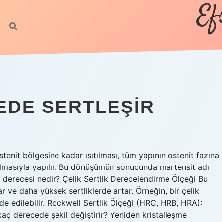
Ef
EDE SERTLEŞIR
ostenit bölgesine kadar ısıtılması, tüm yapının ostenit fazına
lmasıyla yapılır. Bu dönüşümün sonucunda martensit adı
lik derecesi nedir? Çelik Sertlik Derecelendirme Ölçeği Bu
ar ve daha yüksek sertliklerde artar. Örneğin, bir çelik
de edilebilir. Rockwell Sertlik Ölçeği (HRC, HRB, HRA):
ik kaç derecede şekil değiştirir? Yeniden kristalleşme