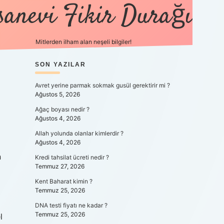
sanevi Fikir Durağı
Mitlerden ilham alan neşeli bilgiler!
SIDEBAR
SON YAZILAR
tulipbet yeni giriş
Avret yerine parmak sokmak gusül gerektirir mi ?
Ağustos 5, 2026
Ağaç boyası nedir ?
Ağustos 4, 2026
Allah yolunda olanlar kimlerdir ?
Ağustos 4, 2026
n
Kredi tahsilat ücreti nedir ?
Temmuz 27, 2026
Kent Baharat kimin ?
Temmuz 25, 2026
DNA testi fiyatı ne kadar ?
Temmuz 25, 2026
l