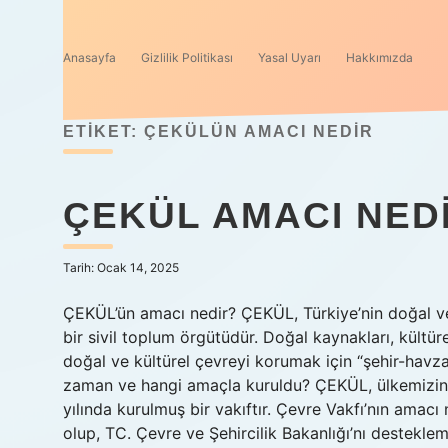
Anasayfa
Gizlilik Politikası
Yasal Uyarı
Hakkımızda
ETIKET:
ÇEKÜLÜN AMACI NEDIR
ÇEKÜL AMACI NEDI
Tarih: Ocak 14, 2025
ÇEKÜL’ün amacı nedir? ÇEKÜL, Türkiye’nin doğal ve
bir sivil toplum örgütüdür. Doğal kaynakları, kültür
doğal ve kültürel çevreyi korumak için “şehir-havz
zaman ve hangi amaçla kuruldu? ÇEKÜL, ülkemizin do
yılında kurulmuş bir vakıftır. Çevre Vakfı’nın amac
olup, TC. Çevre ve Şehircilik Bakanlığı’nı desteklem