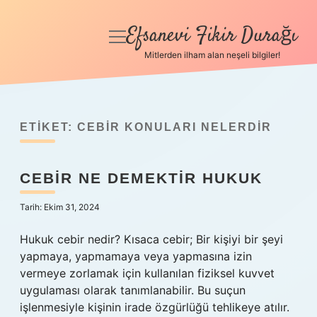
Efsanevi Fikir Durağı
menüyü
aç
Mitlerden ilham alan neşeli bilgiler!
Anasayfa
Gizlilik Politikası
ETIKET:
CEBIR KONULARI NELERDIR
Yasal Uyarı
CEBIR NE DEMEKTIR HUKUK
Hakkımızda
Tarih: Ekim 31, 2024
Hukuk cebir nedir? Kısaca cebir; Bir kişiyi bir şeyi
yapmaya, yapmamaya veya yapmasına izin
vermeye zorlamak için kullanılan fiziksel kuvvet
uygulaması olarak tanımlanabilir. Bu suçun
işlenmesiyle kişinin irade özgürlüğü tehlikeye atılır.