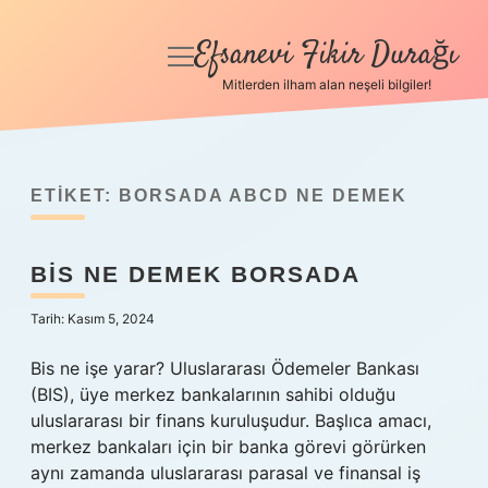
Efsanevi Fikir Durağı
menüyü
aç
Mitlerden ilham alan neşeli bilgiler!
Anasayfa
Gizlilik Politikası
ETIKET:
BORSADA ABCD NE DEMEK
Yasal Uyarı
BIS NE DEMEK BORSADA
Hakkımızda
Tarih: Kasım 5, 2024
Bis ne işe yarar? Uluslararası Ödemeler Bankası
(BIS), üye merkez bankalarının sahibi olduğu
uluslararası bir finans kuruluşudur. Başlıca amacı,
merkez bankaları için bir banka görevi görürken
aynı zamanda uluslararası parasal ve finansal iş