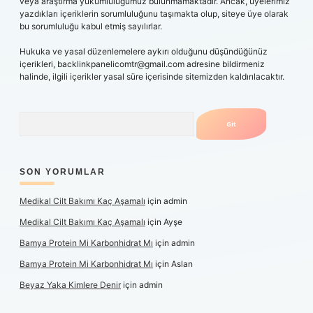
veya araştırma yükümlülüğümüz bulunmamaktadır. Ancak, üyelerimiz
yazdıkları içeriklerin sorumluluğunu taşımakta olup, siteye üye olarak
bu sorumluluğu kabul etmiş sayılırlar.
Hukuka ve yasal düzenlemelere aykırı olduğunu düşündüğünüz
içerikleri,
backlinkpanelicomtr@gmail.com
adresine bildirmeniz
halinde, ilgili içerikler yasal süre içerisinde sitemizden kaldırılacaktır.
Arama
SON YORUMLAR
Medikal Cilt Bakımı Kaç Aşamalı
için
admin
Medikal Cilt Bakımı Kaç Aşamalı
için
Ayşe
Bamya Protein Mi Karbonhidrat Mı
için
admin
Bamya Protein Mi Karbonhidrat Mı
için
Aslan
Beyaz Yaka Kimlere Denir
için
admin