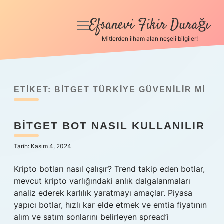
Efsanevi Fikir Durağı
menüyü
aç
Mitlerden ilham alan neşeli bilgiler!
Anasayfa
Gizlilik Politikası
ETIKET:
BITGET TÜRKIYE GÜVENILIR MI
Yasal Uyarı
BITGET BOT NASIL KULLANILIR
Hakkımızda
Tarih: Kasım 4, 2024
Kripto botları nasıl çalışır? Trend takip eden botlar,
mevcut kripto varlığındaki anlık dalgalanmaları
analiz ederek karlılık yaratmayı amaçlar. Piyasa
yapıcı botlar, hızlı kar elde etmek ve emtia fiyatının
alım ve satım sonlarını belirleyen spread’i