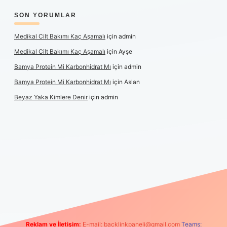
SON YORUMLAR
Medikal Cilt Bakımı Kaç Aşamalı
için
admin
Medikal Cilt Bakımı Kaç Aşamalı
için
Ayşe
Bamya Protein Mi Karbonhidrat Mı
için
admin
Bamya Protein Mi Karbonhidrat Mı
için
Aslan
Beyaz Yaka Kimlere Denir
için
admin
iş
Reklam ve İletişim:
E-mail:
backlinkpaneli@gmail.com
Teams: