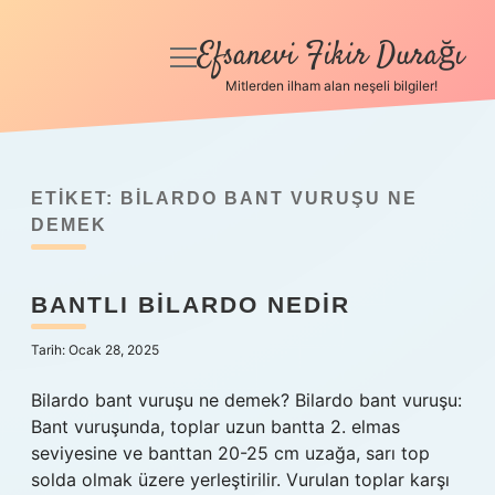
Efsanevi Fikir Durağı
menüyü
aç
Mitlerden ilham alan neşeli bilgiler!
Anasayfa
Gizlilik Politikası
ETIKET:
BILARDO BANT VURUŞU NE
Yasal Uyarı
DEMEK
Hakkımızda
BANTLI BILARDO NEDIR
Tarih: Ocak 28, 2025
Bilardo bant vuruşu ne demek? Bilardo bant vuruşu:
Bant vuruşunda, toplar uzun bantta 2. elmas
seviyesine ve banttan 20-25 cm uzağa, sarı top
solda olmak üzere yerleştirilir. Vurulan toplar karşı