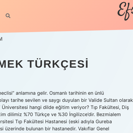
Ef
M
MEK TÜRKÇESI
isi” anlamına gelir. Osmanlı tarihinin en ünlü
olayı tarihe sevilen ve saygı duyulan bir Valide Sultan olarak
niversitesi hangi dilde eğitim veriyor? Tıp Fakültesi, Diş
itim dilimiz %70 Türkçe ve %30 İngilizce’dir. Bezmialem
sitesi Tıp Fakültesi Hastanesi (eski adıyla Gureba
si üzerinde bulunan bir hastanedir. Vakıflar Genel