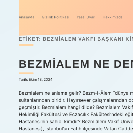
Anasayfa
Gizlilik Politikası
Yasal Uyarı
Hakkımızda
ETIKET:
BEZMIALEM VAKFI BAŞKANI KI
BEZMIALEM NE DE
Tarih: Ekim 13, 2024
Bezmialem ne anlama gelir? Bezm-i-Âlem “dünya mecl
sultanlarından biridir. Hayırsever çalışmalarından d
geçmiştir. Bezmialem hangi dilde? Bezmialem Vakıf Ü
Hekimliği Fakültesi ve Eczacılık Fakültesi’ndeki eğ
Hastanesi’nin sahibi kimdir? Bezmiâlem Vakıf Üniver
Hastanesi), İstanbul’un Fatih ilçesinde Vatan Cadde