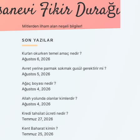
sanevi Fikir Durağı
Mitlerden ilham alan neşeli bilgiler!
SIDEBAR
SON YAZILAR
tulipbet 
Kur’an okurken temel amaç nedir ?
Ağustos 6, 2026
Avret yerine parmak sokmak gusül gerektirir mi ?
Ağustos 5, 2026
Ağaç boyası nedir ?
Ağustos 4, 2026
Allah yolunda olanlar kimlerdir ?
Ağustos 4, 2026
Kredi tahsilat ücreti nedir ?
Temmuz 27, 2026
Kent Baharat kimin ?
Temmuz 25, 2026