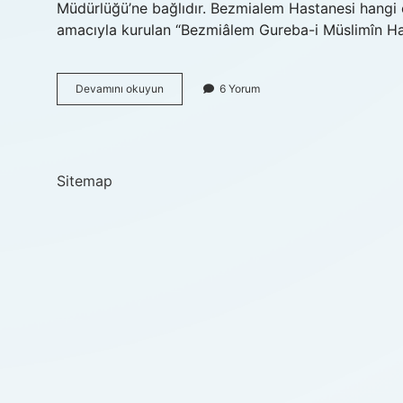
Müdürlüğü’ne bağlıdır. Bezmialem Hastanesi hangi 
amacıyla kurulan “Bezmiâlem Gureba-i Müslimîn Ha
Bezmialem
Devamını okuyun
6 Yorum
Ne
Demek
Türkçesi
Sitemap