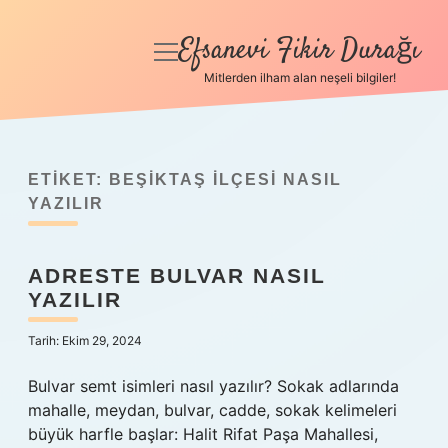
Efsanevi Fikir Durağı
menüyü
aç
Mitlerden ilham alan neşeli bilgiler!
Anasayfa
Gizlilik Politikası
ETIKET:
BEŞIKTAŞ ILÇESI NASIL
Yasal Uyarı
YAZILIR
Hakkımızda
ADRESTE BULVAR NASIL
YAZILIR
Tarih: Ekim 29, 2024
Bulvar semt isimleri nasıl yazılır? Sokak adlarında
mahalle, meydan, bulvar, cadde, sokak kelimeleri
büyük harfle başlar: Halit Rifat Paşa Mahallesi,