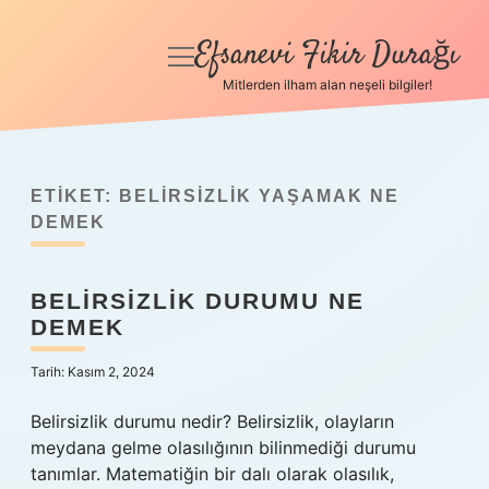
Efsanevi Fikir Durağı
menüyü
aç
Mitlerden ilham alan neşeli bilgiler!
Anasayfa
Gizlilik Politikası
ETIKET:
BELIRSIZLIK YAŞAMAK NE
Yasal Uyarı
DEMEK
Hakkımızda
BELIRSIZLIK DURUMU NE
DEMEK
Tarih: Kasım 2, 2024
Belirsizlik durumu nedir? Belirsizlik, olayların
meydana gelme olasılığının bilinmediği durumu
tanımlar. Matematiğin bir dalı olarak olasılık,