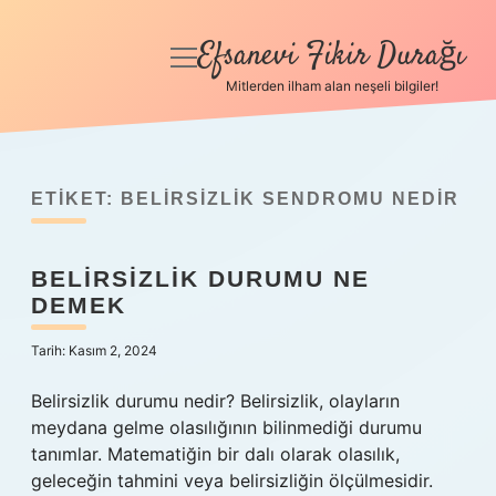
Efsanevi Fikir Durağı
menüyü
aç
Mitlerden ilham alan neşeli bilgiler!
Anasayfa
Gizlilik Politikası
ETIKET:
BELIRSIZLIK SENDROMU NEDIR
Yasal Uyarı
BELIRSIZLIK DURUMU NE
Hakkımızda
DEMEK
Tarih: Kasım 2, 2024
Belirsizlik durumu nedir? Belirsizlik, olayların
meydana gelme olasılığının bilinmediği durumu
tanımlar. Matematiğin bir dalı olarak olasılık,
geleceğin tahmini veya belirsizliğin ölçülmesidir.