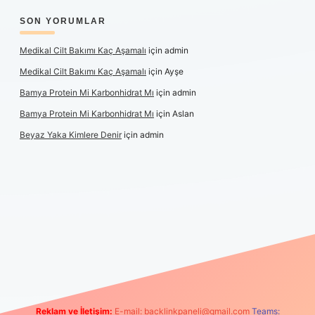
SON YORUMLAR
Medikal Cilt Bakımı Kaç Aşamalı
için
admin
Medikal Cilt Bakımı Kaç Aşamalı
için
Ayşe
Bamya Protein Mi Karbonhidrat Mı
için
admin
Bamya Protein Mi Karbonhidrat Mı
için
Aslan
Beyaz Yaka Kimlere Denir
için
admin
riş
Reklam ve İletişim:
E-mail:
backlinkpaneli@gmail.com
Teams: