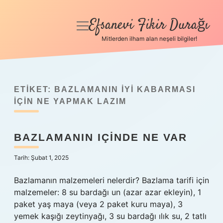
Efsanevi Fikir Durağı
menüyü
aç
Mitlerden ilham alan neşeli bilgiler!
Anasayfa
Gizlilik Politikası
ETIKET:
BAZLAMANIN IYI KABARMASI
Yasal Uyarı
IÇIN NE YAPMAK LAZIM
Hakkımızda
BAZLAMANIN IÇINDE NE VAR
Tarih: Şubat 1, 2025
Bazlamanın malzemeleri nelerdir? Bazlama tarifi için
malzemeler: 8 su bardağı un (azar azar ekleyin), 1
paket yaş maya (veya 2 paket kuru maya), 3
yemek kaşığı zeytinyağı, 3 su bardağı ılık su, 2 tatlı