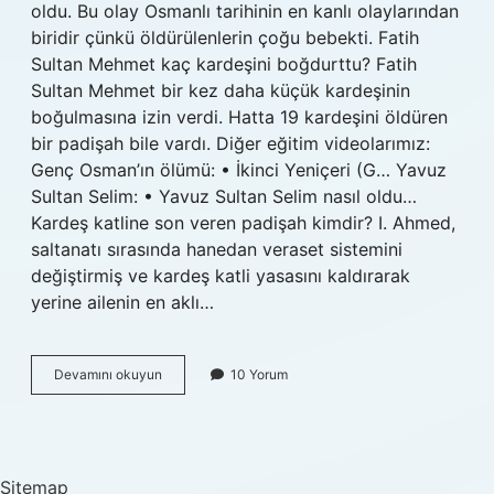
oldu. Bu olay Osmanlı tarihinin en kanlı olaylarından
biridir çünkü öldürülenlerin çoğu bebekti. Fatih
Sultan Mehmet kaç kardeşini boğdurttu? Fatih
Sultan Mehmet bir kez daha küçük kardeşinin
boğulmasına izin verdi. Hatta 19 kardeşini öldüren
bir padişah bile vardı. Diğer eğitim videolarımız:
Genç Osman’ın ölümü: • İkinci Yeniçeri (G… Yavuz
Sultan Selim: • Yavuz Sultan Selim nasıl oldu…
Kardeş katline son veren padişah kimdir? I. Ahmed,
saltanatı sırasında hanedan veraset sistemini
değiştirmiş ve kardeş katli yasasını kaldırarak
yerine ailenin en aklı…
11
Devamını okuyun
10 Yorum
Kardeşini
Öldüren
Padişah
Kimdir
Sitemap