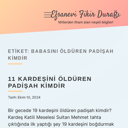
Efsanevi Fikir Durağı
menüyü
aç
Mitlerden ilham alan neşeli bilgiler!
Anasayfa
Gizlilik Politikası
ETIKET:
BABASINI ÖLDÜREN PADIŞAH
Yasal Uyarı
KIMDIR
Hakkımızda
11 KARDEŞINI ÖLDÜREN
PADIŞAH KIMDIR
Tarih: Ekim 10, 2024
Bir gecede 19 kardeşini öldüren padişah kimdir?
Kardeş Katili Meselesi Sultan Mehmet tahta
çıktığında ilk yaptığı şey 19 kardeşini boğdurmak